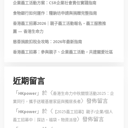
企業義工活動方案：CSR企業社會責任實踐指南
食物銀行如何運作：糧餉坊申請與捐贈完整指南
香港義工招募2026｜親子義工活動報名・義工服務推
薦 — 香港生命力
慈善捐款扣稅全攻略：2026年最新指南
香港義工招募：參與親子、企業義工活動，共建關愛社區
近期留言
「
」於〈
HKpower
香港生命力中秋關懷活動2025：企
〉發佈留言
業同行，攜手送暖基層家庭與獨居長者
「
」於〈
HKpower
【2025義工招募】親子/企業/個人
〉發佈留言
義工招募中｜探訪・福袋・物資派發