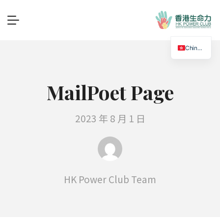
Chinese
MailPoet Page
2023 年 8 月 1 日
HK Power Club Team