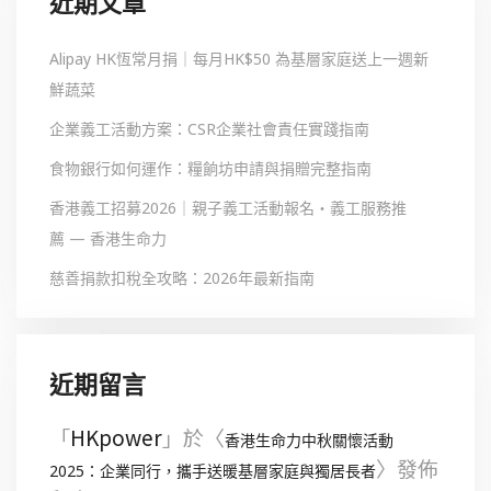
近期文章
Alipay HK恆常月捐｜每月HK$50 為基層家庭送上一週新
鮮蔬菜
企業義工活動方案：CSR企業社會責任實踐指南
食物銀行如何運作：糧餉坊申請與捐贈完整指南
香港義工招募2026｜親子義工活動報名・義工服務推
薦 — 香港生命力
慈善捐款扣稅全攻略：2026年最新指南
近期留言
「
HKpower
」於〈
香港生命力中秋關懷活動
〉發佈
2025：企業同行，攜手送暖基層家庭與獨居長者