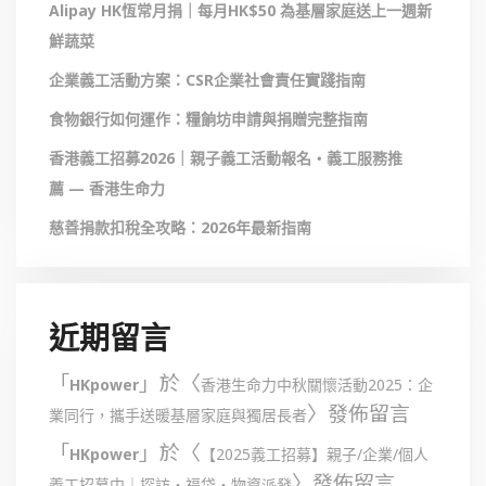
Alipay HK恆常月捐｜每月HK$50 為基層家庭送上一週新
鮮蔬菜
企業義工活動方案：CSR企業社會責任實踐指南
食物銀行如何運作：糧餉坊申請與捐贈完整指南
香港義工招募2026｜親子義工活動報名・義工服務推
薦 — 香港生命力
慈善捐款扣稅全攻略：2026年最新指南
近期留言
「
」於〈
HKpower
香港生命力中秋關懷活動2025：企
〉發佈留言
業同行，攜手送暖基層家庭與獨居長者
「
」於〈
HKpower
【2025義工招募】親子/企業/個人
〉發佈留言
義工招募中｜探訪・福袋・物資派發