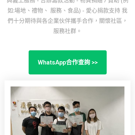
與義工服務
- 合辦籌款活動
- 物資捐贈 / 贊助 (例
如:場地、禮物、 服務、食品)
- 愛心捐款支持
我
們十分期待與各企業伙伴攜手合作，關懷社區，
服務社群。
WhatsApp合作查詢 >>