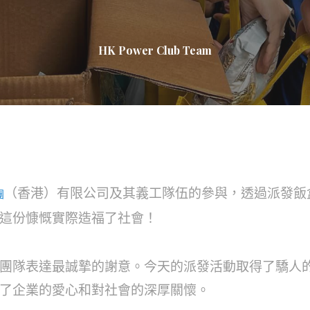
HK Power Club Team
（香港）有限公司及其義工隊伍的參與，透過派發飯
團
這份慷慨實際造福了社會！
團隊表達最誠摯的謝意。今天的派發活動取得了驕人
了企業的愛心和對社會的深厚關懷。