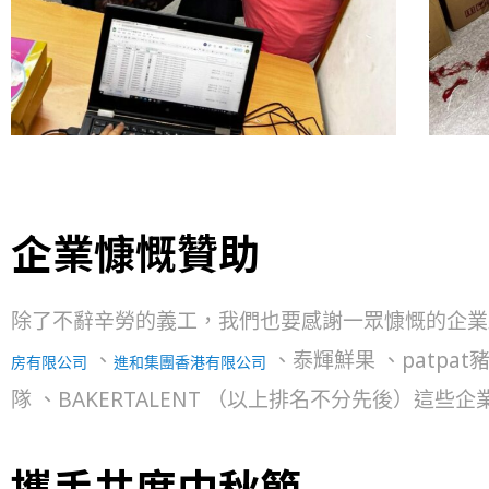
企業慷慨贊助
除了不辭辛勞的義工，我們也要感謝一眾慷慨的企業夥
、
、泰輝鮮果 、patpa
房有限公司
進和集團香港有限公司
隊 、BAKERTALENT （以上排名不分先後）
攜手共度中秋節