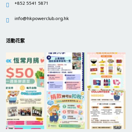
+852 5541 5871
info@hkpowerclub.org.hk
活動花絮