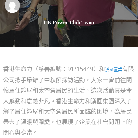
HK Power Club Team
香港生命力（慈善編號：91/15449）和
有限
漢國置業
公司攜手舉辦了中秋節探訪活動，大家一齊前往關
懷居住籠屋和太空倉居民的生活，這次活動真是令
人感動和意義非凡。香港生命力和漢國集團深入了
解了居住籠屋和太空倉居民所面臨的困境，為居民
帶去了溫暖與關愛，也展現了企業在社會問題上的
關心與擔當。