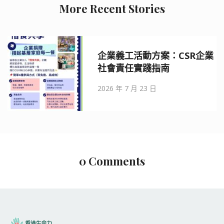
More Recent Stories
香港義工招募20
案：CSR企業
活動報名・義工
南
香港生命力
2026 年 7 月 16 日
0 Comments