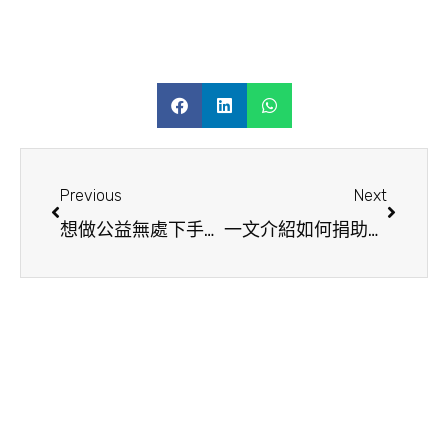
Previous
Next
想做公益無處下手？捐款箱亦可獻愛心！
一文介紹如何捐助及挑選慈善機構|讓你的愛心捐助更有意義！