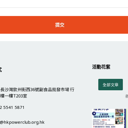
提交
活動花絮
式
全部文章
長沙灣欽州街西36號副食品批發市場 行
樓一樓T203室
2 5541 5871
o@hkpowerclub.org.hk