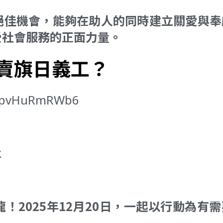
絕佳機會，能夠在助人的同時建立關愛與奉
受社會服務的正面力量。
賣旗日義工？
5pvHuRmRWb6
k
！2025年12月20日，一起以行動為有