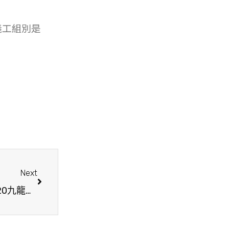
義工組別是
Next
從一份援助開始，讓愛延續全城｜香港生命力12.20九龍賣旗日義工招募