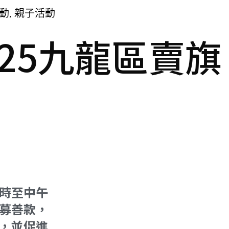
動
親子活動
,
25九龍區賣旗
7時至中午
募善款，
，並促進