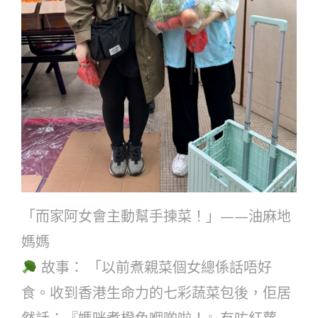
「而家阿女會主動幫手揀菜！」——油麻地
媽媽
故事： 「以前煮親菜個女總係話唔好
食。收到香港生命力的七彩蔬菜包後，佢居