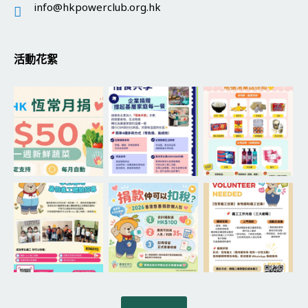
info@hkpowerclub.org.hk
活動花絮