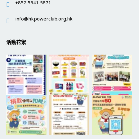
+852 5541 5871
info@hkpowerclub.org.hk
活動花絮