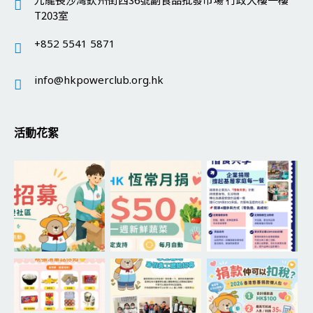
T203室
+852 5541 5871
info@hkpowerclub.org.hk
活動花絮