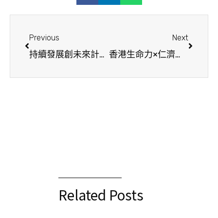
Previous
Next
持續發展創未來計劃『積沙成塔 愛成曙光』全港商戶攜手用零錢改變社區
香港生命力×仁濟護養院關懷探訪活動：跨代攜手，傳遞愛的力量
Related Posts