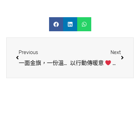
Previous
Next
一面金旗，一份溫飽：讓愛延續整年｜香港生命力2025年度金旗認捐活動
以行動傳暖意
支持「糧餉坊」食物援助計劃｜誠邀企業攜手共建關愛社區