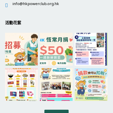
info@hkpowerclub.org.hk
活動花絮