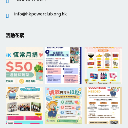
info@hkpowerclub.org.hk
活動花絮