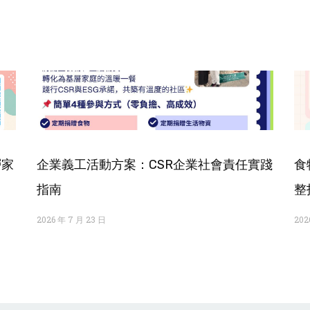
層家
企業義工活動方案：CSR企業社會責任實踐
食
指南
整
2026 年 7 月 23 日
202