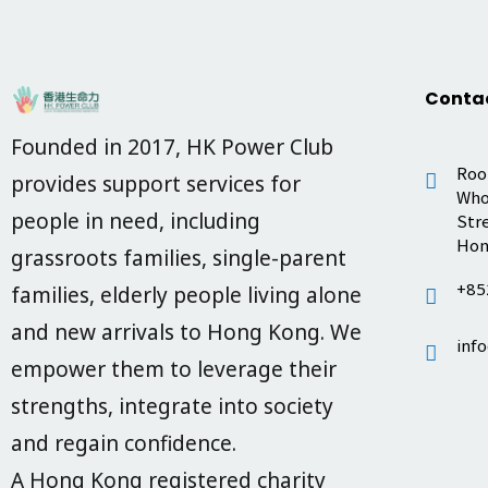
Conta
Founded in 2017, HK Power Club
Room
provides support services for
Who
people in need, including
Str
Hon
grassroots families, single-parent
+85
families, elderly people living alone
and new arrivals to Hong Kong. We
inf
empower them to leverage their
strengths, integrate into society
and regain confidence.
A Hong Kong registered charity