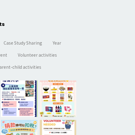
ts
Case Study Sharing
Year
vent
Volunteer activities
arent-child activities