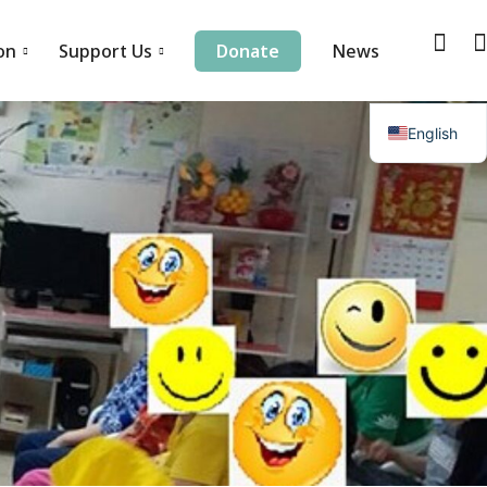
on
Support Us
Donate
News
English