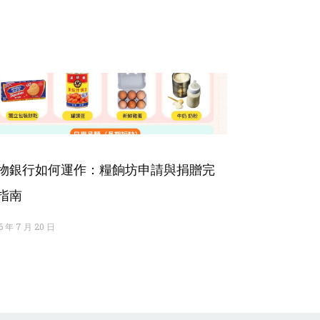
物銀行如何運作：糧餉坊申請與捐贈完
指南
6 年 7 月 20 日