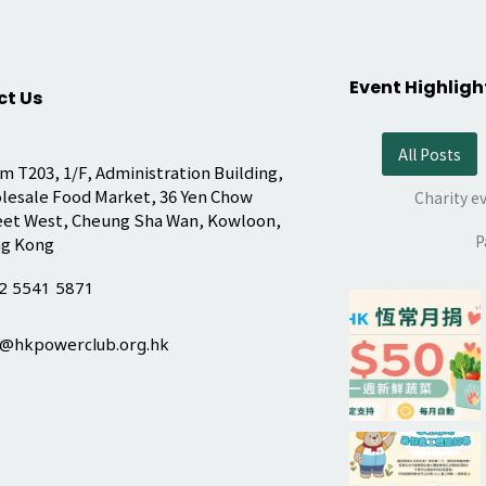
Event Highligh
ct Us
All Posts
 T203, 1/F, Administration Building,
lesale Food Market, 36 Yen Chow
Charity e
eet West, Cheung Sha Wan, Kowloon,
P
g Kong
2 5541 5871
o@hkpowerclub.org.hk