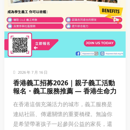
2026 年 7 月 16 日
香港義工招募2026｜親子義工活動
報名・義工服務推薦 — 香港生命力
在香港這個充滿活力的城市，義工服務是
連結社區、傳遞關懷的重要橋樑。無論你
是希望帶著孩子一起參與公益的家長，還