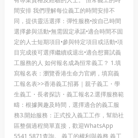
間安排 我們理解每位義工的時間安排不
同，提供靈活選擇：彈性服務•按自己時間
選擇參與活動•無需固定承諾•適合時間不固
定的人士短期項目•參與特定項目或活動•項
目完成後可選擇繼續或退出•適合想嘗試義
工服務的人 如何報名成為恒常義工？ 1.填
寫報名表：瀏覽香港生命力官網，填寫義
工報名表>>香港義工招募｜親子義工・學
生義工・長者探訪・義工報名2.選擇服務範
疇：根據興趣及時間，選擇適合的義工服
務3.開始服務：正式投入義工工作，幫助社
區整個過程簡單直接，歡迎WhatsApp
5541 5871查詢。 義工的權利與義務 義工