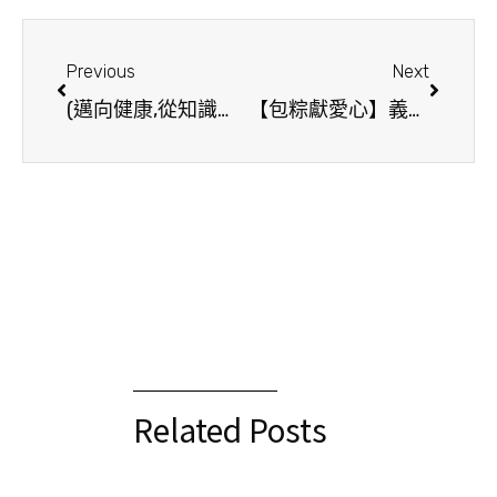
Previous
Next
(邁向健康,從知識開始)香港生命力 x 嘉峯匯
【包粽獻愛心】義工暖心活動讓愛傳遞
Related Posts