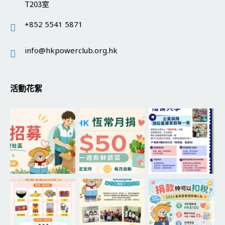
T203室
+852 5541 5871
info@hkpowerclub.org.hk
活動花絮