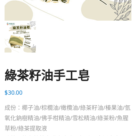
綠茶籽油手工皂
$
30.00
成份：椰子油/棕櫚油/橄欖油/綠茶籽油/榛果油/氫
氧化鈉樹精油/佛手柑精油/雪松精油/綠茶粉/魚腥
草粉/綠茶提取液