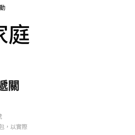
動
家庭
遞關
號
禮包，以實際