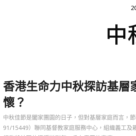
2
中
香港生命力中秋探訪基層
懷？
中秋佳節是闔家團圓的日子，但對基層家庭而言，節
91/15449）聯同基督教家庭服務中心，組織義