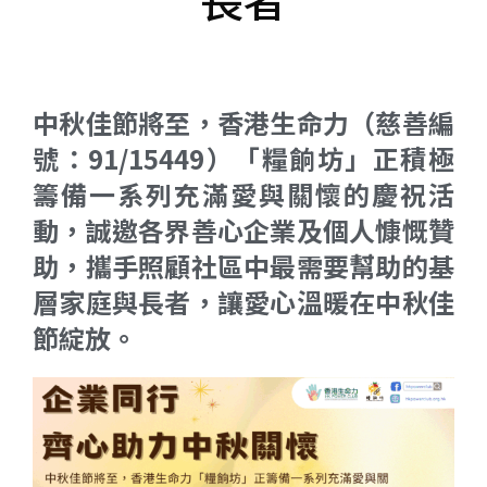
中秋佳節將至，香港生命力（慈善編
號：91/15449）「糧餉坊」正積極
籌備一系列充滿愛與關懷的慶祝活
動，誠邀各界善心企業及個人慷慨贊
助，攜手照顧社區中最需要幫助的基
層家庭與長者，讓愛心溫暖在中秋佳
節綻放。