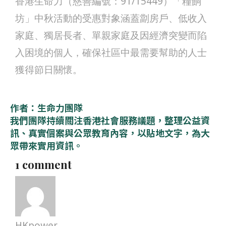
香港生命力（慈善編號：91/15449）「糧餉
坊」中秋活動的受惠對象涵蓋劏房戶、低收入
家庭、獨居長者、單親家庭及因經濟突變而陷
入困境的個人，確保社區中最需要幫助的人士
獲得節日關懷。
作者：生命力團隊
我們團隊持續關注香港社會服務議題，整理公益資
訊、真實個案與公眾教育內容，以貼地文字，為大
眾帶來實用資訊。
1 comment
HKpower