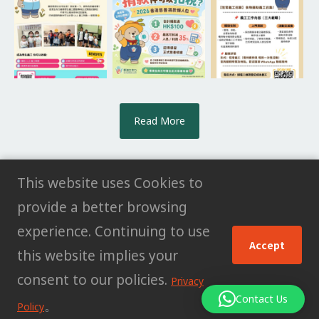
Read More
This website uses Cookies to
provide a better browsing
© All rights reserved HK POWER CLUB
experience. Continuing to use
Accept
LIMITED |
Privacy Policy
this website implies your
consent to our policies.
Privacy
Contact Us
。
Policy